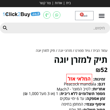
בית
|
אודות
|
צור קשר
מכשירי אירובי וציוד
ספות כושר
מולטי טריינר
ציוד ספורט
קרוספיט ואגרוף
מתח מקבילים
כלוב משקולות
יוגה ופילאטיס
חבילות ובאנדלים
0
₪
0
עמוד הבית
/
ציוד ספורט
/
מזרוני יוגה
/ תיק למזרן יוגה
תיק למזרן יוגה
₪
52
המלאי אזל
זמינות:
דגם:
Peacock mandala
אחריות:
לטיב המוצר -
Mach7
מספר תשלומים ללא ריבית:
1 (או 3 מעל 1,000 ₪)
זמן אספקה:
עד 6 ימי עסקים
איסוף עצמי:
המחסן בחיפה
מחיר משלוח:
39 ש"ח