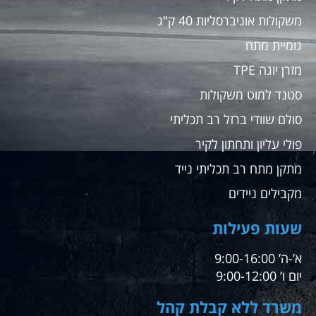
משקולות אוניברסליות 40 ק"ג
גומיית מתח
מזרן יוגה TPE
סטנד למוט משקולות
סולם שוודי ברזל רב תכליתי
פולי עליון ותחתון לקיר
מתקן מתח רב תכליתי נייד
מקבילים ניידים
שעות פעילות
א’-ה’ 9:00-16:00
יום ו’ 9:00-12:00
משרד ללא קבלת קהל