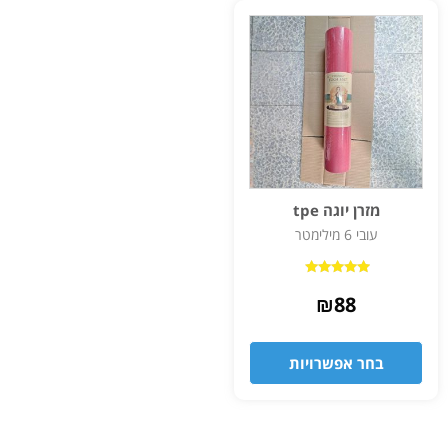
מזרן יוגה tpe
עובי 6 מילימטר
דורג
5.00
₪
88
מתוך 5
בחר אפשרויות