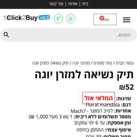
בית
|
אודות
|
צור קשר
מכשירי אירובי וציוד
ספות כושר
מולטי טריינר
ציוד ספורט
קרוספיט ואגרוף
מתח מקבילים
כלוב משקולות
יוגה ופילאטיס
חבילות ובאנדלים
0
₪
0
עמוד הבית
/
ציוד ספורט
/
מזרוני יוגה
/ תיק נשיאה למזרן יוגה
תיק נשיאה למזרן יוגה
₪
52
המלאי אזל
זמינות:
דגם:
Floral mandala
אחריות:
לטיב המוצר -
Mach7
מספר תשלומים ללא ריבית:
1 (או 3 מעל 1,000 ₪)
זמן אספקה:
עד 6 ימי עסקים
איסוף עצמי:
המחסן בחיפה
מחיר משלוח:
39 ש"ח