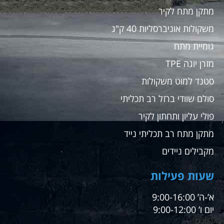
מתקן מתח לקיר
משקולות אוניברסליות 40 ק"ג
גומיית מתח
מזרן יוגה TPE
סטנד למוט משקולות
סולם שוודי ברזל רב תכליתי
פולי עליון ותחתון לקיר
מתקן מתח רב תכליתי נייד
מקבילים ניידים
שעות פעילות
א’-ה’ 9:00-16:00
יום ו’ 9:00-12:00