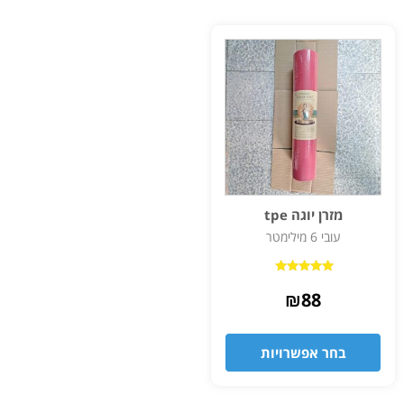
מזרן יוגה tpe
עובי 6 מילימטר
דורג
5.00
₪
88
מתוך 5
בחר אפשרויות