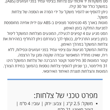
סט משקולות יד איכותי עם צלחות בציפוי עמיד בפני זעזועים (ABS),
במשקל כולל של 30 קילו.
ניתן להוסיף או להסיר משקל על ידי הסרה או הוספה של צלחות
משקל.
מוטות באורך 45 סנטימטר מצופים ב-ABS עם ידית אחיזה מחוספסת
למניעת החלקה בזמן האימון.
הסט מגיע עם 4 קפיצים לנעילה, המונעים מצלחות המשקל ליפול
בזמן ביצוע התרגילים, בנוסף לכך בעזרתם ניתן להחליף במהירות את
צלחות המשקל במהלך האימון.
צלחות המשקל מגיעות עם ציפוי עמיד בפני זעזועים ונפילות, ללא
ריח, שאינו מחליד המאפשר עבודה שקטה ומגן על הרצפה.
קוטר המוטות 30 מילימטר וקוטר ההברגה של צלחות המשקל הינו
31 מילימטר, כך שניתן להוסיף צלחות נוספות בהמשך במידת הצורך.
המוטות והצלחות תוצרת האיחוד האירופאי.
מפרט טכני של צלחות:
משקל: 2.5 ק"ג | צבע: ירוק | עובי: 4 ס"מ |
קוטר חיצוני: 21 ס"מ