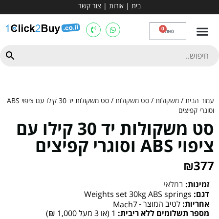
בית
|
אודות
|
צור קשר
מכשירי אירובי וציוד
ספות כושר
מולטי טריינר
ציוד ספורט
קרוספיט ואגרוף
מתח מקבילים
כלוב משקולות
יוגה ופילאטיס
חבילות ובאנדלים
0
₪
0
עמוד הבית
/
משקולות
/
סט משקולות
/ סט משקולות יד 30 קילו עם ציפוי ABS
וסוגרי קפיצים
סט משקולות יד 30 קילו עם
ציפוי ABS וסוגרי קפיצים
₪
377
זמינות:
במלאי
דגם:
Weights set 30kg ABS springs
אחריות:
לטיב המוצר -
Mach7
מספר תשלומים ללא ריבית:
1 (או 3 מעל 1,000 ₪)