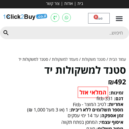
בית
|
אודות
|
צור קשר
מכשירי אירובי וציוד
ספות כושר
מולטי טריינר
ציוד ספורט
קרוספיט ואגרוף
מתח מקבילים
כלוב משקולות
יוגה ופילאטיס
חבילות ובאנדלים
0
₪
0
עמוד הבית
/
סטנד משקולות
/
מעמד למשקולות
/ סטנד למשקולות יד
סטנד למשקולות יד
₪
492
המלאי אזל
זמינות:
דגם:
fitb-331
אחריות:
לטיב המוצר -
Fitb
מספר תשלומים ללא ריבית:
1 (או 3 מעל 1,000 ₪)
זמן אספקה:
עד 14 ימי עסקים
איסוף עצמי:
המחסן בפתח תקווה
מחיר משלוח:
חינם