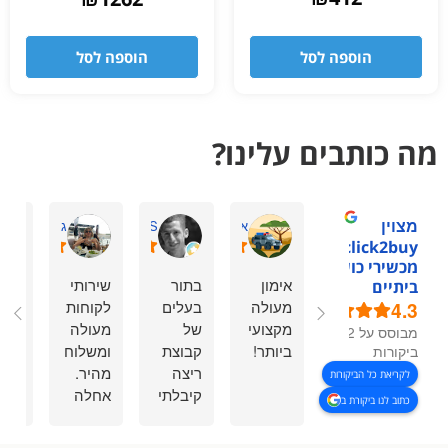
מתוך 5
הוספה לסל
הוספה לסל
מה כותבים עלינו?
מצוין
אסתר דביר ה.
David S.
גיתית ס.
1click2buy -
מכשירי כושר
אימון
בתור
שירותי
המל
ביתיים
4.3
מעולה
בעלים
לקוחות
מהל
מקצועי
של
מעולה
שיר
מבוסס על 92
ביותר!
קבוצת
ומשלוח
מדה
ביקורות
ריצה
מהיר.
הגי
לקריאת כל הביקורות
קיבלתי
אחלה
תוך
כתוב לנו ביקורת ב
את כל
שירות.
כמה
הציוד
ימים