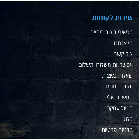
לה
רבה
בדיוק
שחר
את
שירות לקוחות
ההליכון
לצורך
מכשירי כושר ביתיים
שלה אין
מי אנחנו
ספק
שאחזור
צור קשר
לקנות
שם
אפשרויות משלוח ותשלום
עבורי
שאלות נפוצות
ועבור
מתאמנים
תקנון החנות
שלי
החשבון שלי
ממליץ
בחום
ביטול עסקה
בלוג
מדניות פרטיות