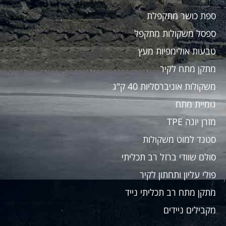
ספת כושר מתקפלת
ספסל משקולות מתקפל
טבעות אולימפיות מעץ
מתקן מתח לקיר
משקולות אוניברסליות 40 ק"ג
גומיית מתח
מזרן יוגה TPE
סטנד למוט משקולות
סולם שוודי ברזל רב תכליתי
פולי עליון ותחתון לקיר
מתקן מתח רב תכליתי נייד
מקבילים ניידים