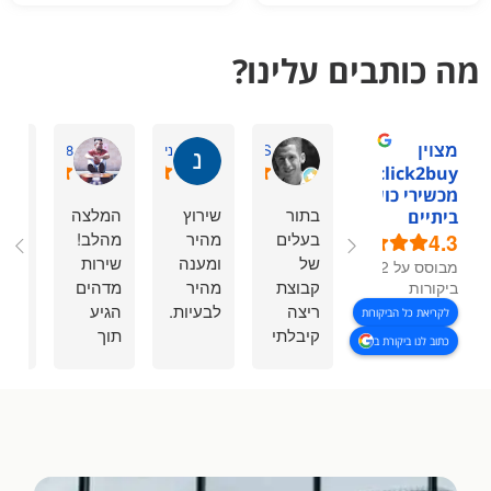
מה כותבים עלינו?
מצוין
David S.
ניר ל.
haharmiz98
1click2buy -
מכשירי כושר
בתור
שירוץ
המלצה
אימו
ביתיים
4.3
בעלים
מהיר
מהלב!
מעו
של
ומענה
שירות
מקצ
מבוסס על 92
קבוצת
מהיר
מדהים
ביות
ביקורות
ריצה
לבעיות.
הגיע
לקריאת כל הביקורות
קיבלתי
תוך
כתוב לנו ביקורת ב
את כל
נשכח
כמה
הציוד
בטעות
ימים
שהייתי
לשלוח
בודדים
צריך
לי מגן
המשלוח
במחירים
עצם
והיה
ללא
פתרו לי
טעות