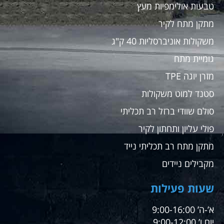
טבעות אולימפיות מעץ
מתקן מתח לקיר
משקולות אוניברסליות 40 ק"ג
גומיית מתח
מזרן יוגה TPE
סטנד למוט משקולות
סולם שוודי ברזל רב תכליתי
פולי עליון ותחתון לקיר
מתקן מתח רב תכליתי נייד
מקבילים ניידים
שעות פעילות
א’-ה’ 9:00-16:00
יום ו’ 9:00-12:00