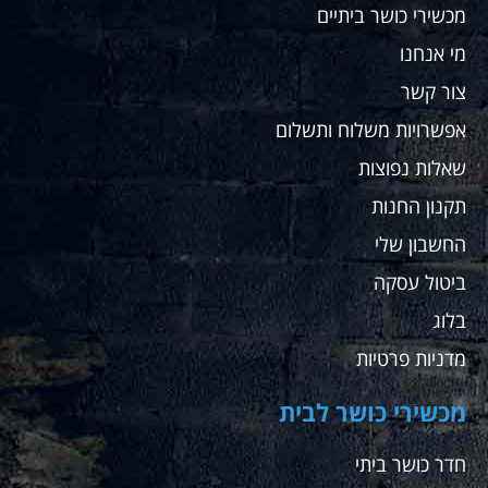
לצורך
מכשירי כושר ביתיים
שלה אין
מי אנחנו
ספק
שאחזור
צור קשר
לקנות
שם
אפשרויות משלוח ותשלום
עבורי
שאלות נפוצות
ועבור
מתאמנים
תקנון החנות
שלי
החשבון שלי
ממליץ
בחום
ביטול עסקה
בלוג
מדניות פרטיות
מכשירי כושר לבית
חדר כושר ביתי