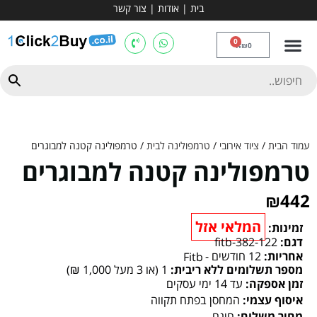
בית
|
אודות
|
צור קשר
מכשירי אירובי וציוד
ספות כושר
מולטי טריינר
ציוד ספורט
קרוספיט ואגרוף
מתח מקבילים
כלוב משקולות
יוגה ופילאטיס
חבילות ובאנדלים
0
₪
0
עמוד הבית
/
ציוד אירובי
/
טרמפולינה לבית
/ טרמפולינה קטנה למבוגרים
טרמפולינה קטנה למבוגרים
₪
442
המלאי אזל
זמינות:
דגם:
fitb-382-122
אחריות:
12 חודשים -
Fitb
מספר תשלומים ללא ריבית:
1 (או 3 מעל 1,000 ₪)
זמן אספקה:
עד 14 ימי עסקים
איסוף עצמי:
המחסן בפתח תקווה
מחיר משלוח:
חינם