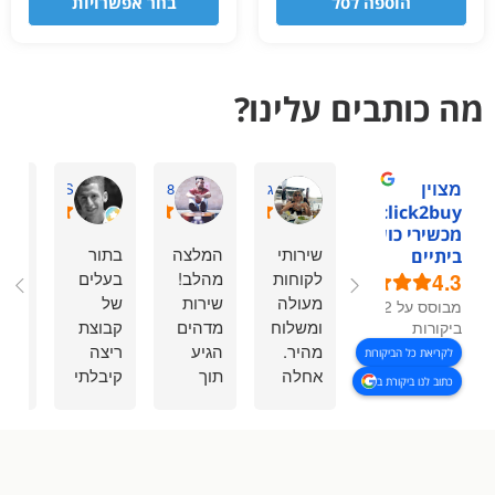
הוספה לסל
בחר אפשרויות
מה כותבים עלינו?
מצוין
גיתית ס.
Shaharmiz98
David S.
1click2buy -
מכשירי כושר
שירותי
המלצה
בתור
אימו
ביתיים
4.3
לקוחות
מהלב!
בעלים
מעו
מעולה
שירות
של
מקצ
מבוסס על 92
ומשלוח
מדהים
קבוצת
ביות
ביקורות
מהיר.
הגיע
ריצה
לקריאת כל הביקורות
אחלה
תוך
קיבלתי
כתוב לנו ביקורת ב
שירות.
כמה
את כל
ימים
הציוד
בודדים
שהייתי
המשלוח
צריך