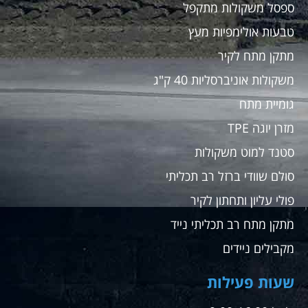
ספסל משקולות מתקפל
טבעות אולימפיות מעץ
מתקן מתח לקיר
משקולות אוניברסליות 40 ק"ג
גומיית מתח
מזרן יוגה TPE
סטנד למוט משקולות
סולם שוודי ברזל רב תכליתי
פולי עליון ותחתון לקיר
מתקן מתח רב תכליתי נייד
מקבילים ניידים
שעות פעילות