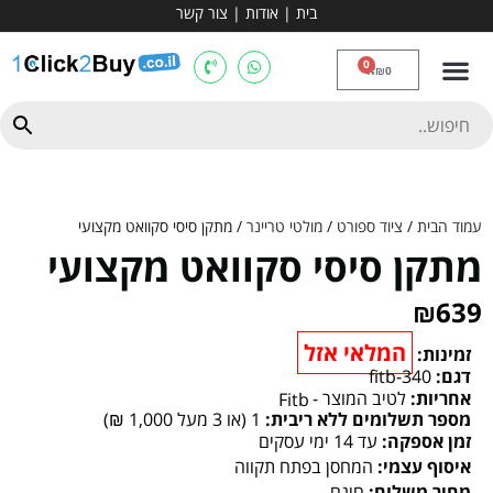
בית
|
אודות
|
צור קשר
מכשירי אירובי וציוד
ספות כושר
מולטי טריינר
ציוד ספורט
קרוספיט ואגרוף
מתח מקבילים
כלוב משקולות
יוגה ופילאטיס
חבילות ובאנדלים
0
₪
0
עמוד הבית
/
ציוד ספורט
/
מולטי טריינר
/ מתקן סיסי סקוואט מקצועי
מתקן סיסי סקוואט מקצועי
₪
639
המלאי אזל
זמינות:
דגם:
fitb-340
אחריות:
לטיב המוצר -
Fitb
מספר תשלומים ללא ריבית:
1 (או 3 מעל 1,000 ₪)
זמן אספקה:
עד 14 ימי עסקים
איסוף עצמי:
המחסן בפתח תקווה
מחיר משלוח:
חינם