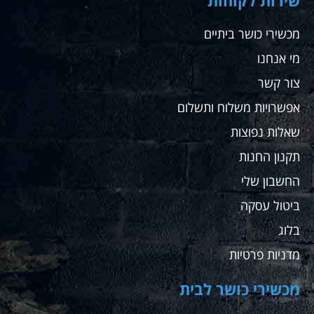
שירות לקוחות
ההליכון
לצורך
מכשירי כושר ביתיים
שלה אין
מי אנחנו
ספק
שאחזור
צור קשר
לקנות
שם
אפשרויות משלוח ותשלום
עבורי
שאלות נפוצות
ועבור
מתאמנים
תקנון החנות
שלי
החשבון שלי
ממליץ
בחום
ביטול עסקה
בלוג
מדניות פרטיות
מכשירי כושר לבית