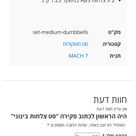
2 X צלחות ABS במשקל 1.25 ק"ג
מק"ט
set-medium-dumbbells
קטגוריה
סט משקולות
תגית
MACH 7
חוות דעת
אין עדיין חוות דעת.
היה הראשון לכתוב סקירה “סט צלחות בינוני”
האימייל לא יוצג באתר.
שדות החובה מסומנים
*
הדירוג שלך
*