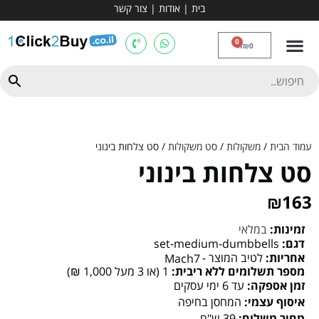
בית
|
אודות
|
צור קשר
מכשירי אירובי וציוד
ספות כושר
מולטי טריינר
ציוד ספורט
קרוספיט ואגרוף
מתח מקבילים
כלוב משקולות
יוגה ופילאטיס
חבילות ובאנדלים
0
₪
0
עמוד הבית
/
משקולות
/
סט משקולות
/ סט צלחות בינוני
סט צלחות בינוני
₪
163
זמינות:
במלאי
דגם:
set-medium-dumbbells
אחריות:
לטיב המוצר -
Mach7
מספר תשלומים ללא ריבית:
1 (או 3 מעל 1,000 ₪)
זמן אספקה:
עד 6 ימי עסקים
איסוף עצמי:
המחסן בחיפה
מחיר משלוח:
39 ש"ח