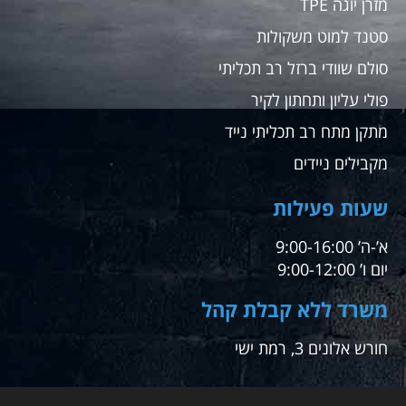
מזרן יוגה TPE
סטנד למוט משקולות
סולם שוודי ברזל רב תכליתי
פולי עליון ותחתון לקיר
מתקן מתח רב תכליתי נייד
מקבילים ניידים
שעות פעילות
א’-ה’ 9:00-16:00
יום ו’ 9:00-12:00
משרד ללא קבלת קהל
חורש אלונים 3, רמת ישי