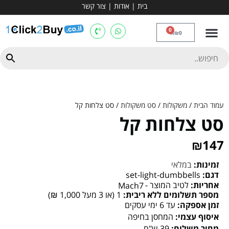
בית
|
אודות
|
צור קשר
מכשירי אירובי וציוד
ספות כושר
מולטי טריינר
ציוד ספורט
קרוספיט ואגרוף
מתח מקבילים
כלוב משקולות
יוגה ופילאטיס
חבילות ובאנדלים
0
₪
0
עמוד הבית
/
משקולות
/
סט משקולות
/ סט צלחות קל
סט צלחות קל
₪
147
זמינות:
במלאי
דגם:
set-light-dumbbells
אחריות:
לטיב המוצר -
Mach7
מספר תשלומים ללא ריבית:
1 (או 3 מעל 1,000 ₪)
זמן אספקה:
עד 6 ימי עסקים
איסוף עצמי:
המחסן בחיפה
מחיר משלוח:
39 ש"ח