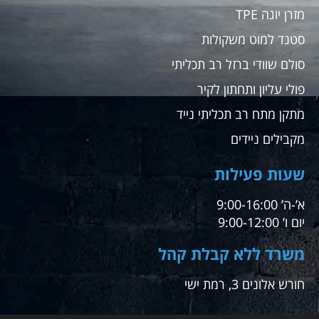
מזרן יוגה TPE
סטנד למוט משקולות
סולם שוודי ברזל רב תכליתי
פולי עליון ותחתון לקיר
מתקן מתח רב תכליתי נייד
מקבילים ניידים
שעות פעילות
א’-ה’ 9:00-16:00
יום ו’ 9:00-12:00
משרד ללא קבלת קהל
חורש אלונים 3, רמת ישי