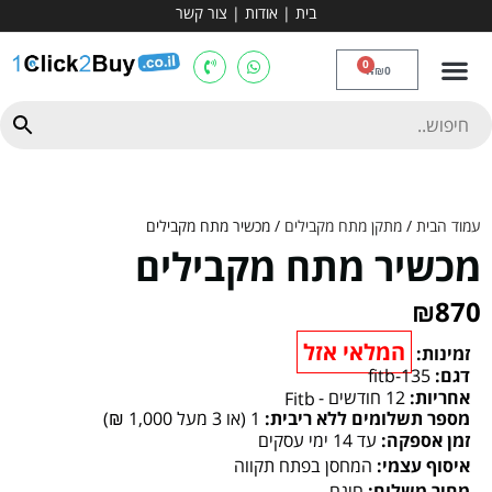
בית
|
אודות
|
צור קשר
מכשירי אירובי וציוד
ספות כושר
מולטי טריינר
ציוד ספורט
קרוספיט ואגרוף
מתח מקבילים
כלוב משקולות
יוגה ופילאטיס
חבילות ובאנדלים
0
₪
0
עמוד הבית
/
מתקן מתח מקבילים
/ מכשיר מתח מקבילים
מכשיר מתח מקבילים
₪
870
המלאי אזל
זמינות:
דגם:
fitb-135
אחריות:
12 חודשים -
Fitb
מספר תשלומים ללא ריבית:
1 (או 3 מעל 1,000 ₪)
זמן אספקה:
עד 14 ימי עסקים
איסוף עצמי:
המחסן בפתח תקווה
מחיר משלוח:
חינם