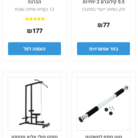
0.5 קילוגרם 2 יחידות
הברגה
תיק נשיאה ייעודי במתנה!
12 נקודות אחיזה שונות
₪
77
דורג
4.75
₪
177
מתוך 5
בחר אפשרויות
הוספה לסל
מוט מתח למשקוף
מתקן פולי עליון ותחתון