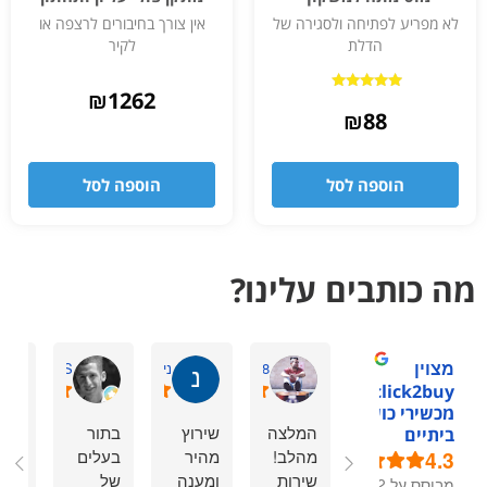
לא מפריע לפתיחה ולסגירה של
אין צורך בחיבורים לרצפה או
הדלת
לקיר
₪
1262
דורג
5.00
₪
88
מתוך 5
הוספה לסל
הוספה לסל
מה כותבים עלינו?
מצוין
Shaharmiz98
ניר ל.
David S.
1click2buy -
מכשירי כושר
המלצה
שירוץ
בתור
אימו
ביתיים
4.3
מהלב!
מהיר
בעלים
מעו
שירות
ומענה
של
מקצ
מבוסס על 92