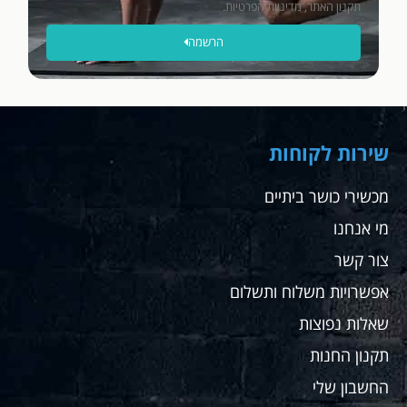
יותר
וואו.
שלי
תקנון האתר, מדיניות הפרטיות.
ללא
נתנו לי
הרשמה
תופסת
ממליץ
מחיר
תשלום,
מאוד
מצויין
תודה
מאוד
והתאימו
רבה.
לה
שחר
בדיוק
את
שירות לקוחות
ההליכון
לצורך
מכשירי כושר ביתיים
שלה אין
מי אנחנו
ספק
שאחזור
צור קשר
לקנות
שם
אפשרויות משלוח ותשלום
עבורי
שאלות נפוצות
ועבור
מתאמנים
תקנון החנות
שלי
החשבון שלי
ממליץ
בחום