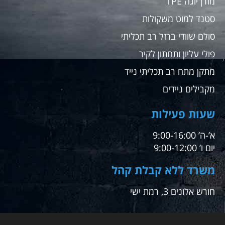
מזרן יוגה TPE
סטנד למוט משקולות
סולם שוודי ברזל רב תכליתי
פולי עליון ותחתון לקיר
מתקן מתח רב תכליתי נייד
מקבילים ניידים
שעות פעילות
א’-ה’ 9:00-16:00
יום ו’ 9:00-12:00
משרד ללא קבלת קהל
חורש אלונים 3, רמת ישי