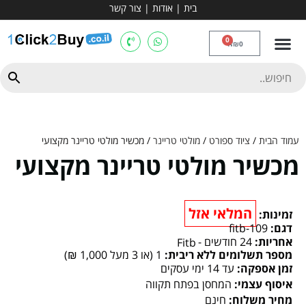
בית
|
אודות
|
צור קשר
מכשירי אירובי וציוד
ספות כושר
מולטי טריינר
ציוד ספורט
קרוספיט ואגרוף
מתח מקבילים
כלוב משקולות
יוגה ופילאטיס
חבילות ובאנדלים
0
₪
0
עמוד הבית
/
ציוד ספורט
/
מולטי טריינר
/ מכשיר מולטי טריינר מקצועי
מכשיר מולטי טריינר מקצועי
המלאי אזל
זמינות:
דגם:
fitb-109
אחריות:
24 חודשים -
Fitb
מספר תשלומים ללא ריבית:
1 (או 3 מעל 1,000 ₪)
זמן אספקה:
עד 14 ימי עסקים
איסוף עצמי:
המחסן בפתח תקווה
מחיר משלוח:
חינם