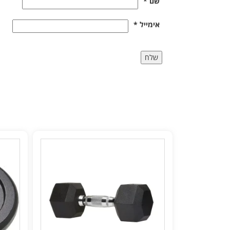
שם
*
אימייל
*