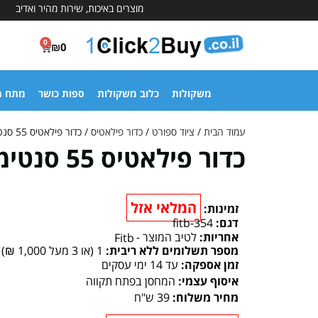
מוצרים באיכות, שירות מהיר ואדיב
0
₪
0
משקולות
כלוב משקולות
ספות כושר
מתח מ
עמוד הבית
/
ציוד ספורט
/
כדור פילאטיס
/ כדור פילאטיס 55 סנטימטר
כדור פילאטיס 55 סנטימטר
המלאי אזל
זמינות:
דגם:
fitb-354
אחריות:
לטיב המוצר -
Fitb
מספר תשלומים ללא ריבית:
1 (או 3 מעל 1,000 ₪)
זמן אספקה:
עד 14 ימי עסקים
איסוף עצמי:
המחסן בפתח תקווה
מחיר משלוח:
39 ש"ח