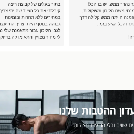
 נהדר ממש, יש בו הכל!
בתור בעלים של קבוצת ריצה
נתי משם הליכון ומשקולות,
קיבלתי את כל הציוד שהייתי צריך
מנה הייתה ממש קלילה דרך
במחירים ללא תחרות ובזמינות
ר והכל הגיע בזמן.
גבוהה בנוסף הייתי צריך התייעצו
לגבי הליכון עבור מתאמנת שלי נת
ה!
לי מחיר מצויין והתאימו לה בדיוק
את ההליכון לצורך שלה אין ספק
שאחזור לקנות שם עבורי ועבור
מתאמנים שלי ממליץ בחום
דון ההטבות שלנו
ם שווים ובלי הודעות מציקות!