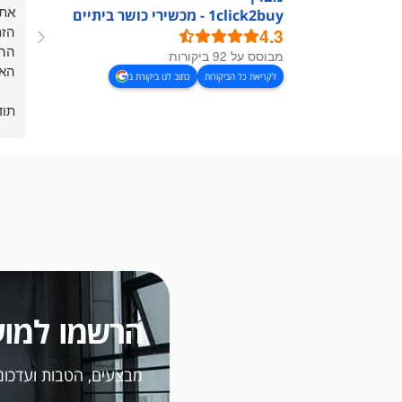
אתר
1click2buy - מכשירי כושר ביתיים
הזמ
4.3
ההז
מבוסס על 92 ביקורות
האת
לקריאת כל הביקורות
כתוב לנו ביקורת ב
תוד
הרשמו למוע
מבצעים, הטבות ועדכוני