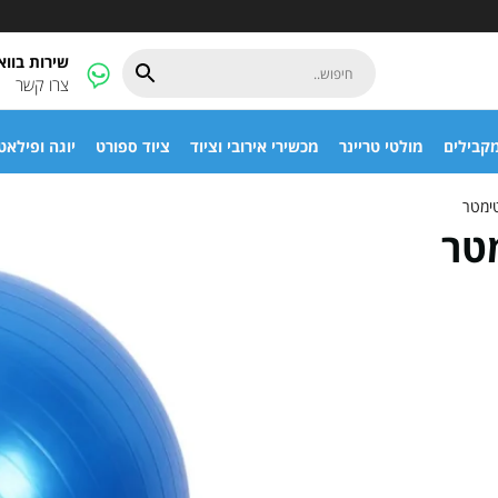
שירות בוו
צרו קשר
קבילים
מולטי טריינר
מכשירי אירובי וציוד
ציוד ספורט
יוגה ופילאט