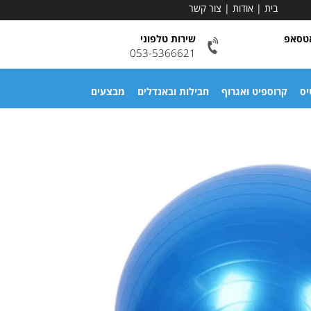
בית
|
אודות
|
צור קשר
אטסאפ
שירות טלפוני
053-5366621
יס
קרוספיט ואגרוף
חבילות ובאנדלים
מבצעים