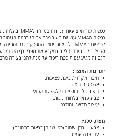
כפפות עור מקצועיות עמידות במיוחד לMMA, בעלות מבנה פתוח לתנועה מרבית, תוצרת חברת Eclipse האמריקאית המתמחה בציוד לאומנויות לחימה.
כפפות הMMA עשויות מעור פרה אמיתי ברמת הגימור הגבוה ביותר, עמידות במכות חזקות, לחות ושומרות על הצבעים המקוריים לאורך זמן רב.
לכפפות הMMA ג'ל ריפוד ייחודי המספק הגנה וספיגה מרבית של זעזועים ומכות.
סקוץ' חזק במיוחד (ולקרו) מקבע את מפרק כף היד ומונע 
דגם זה מגיע עם תוספת ריפוד על מנת להגן בצורה מרבי
יתרונות המוצר:
חיבור ולקרו למניעת פציעות.
אקסטרה ריפוד.
ריפוד ג'ל דחוס ייחודי לספיגת זעזועים.
צבע עמיד בלחות ומכות.
עיצוב חדשני ומודרני.
מפרט טכני:
צבע – ירוק ושחור (כפי שניתן לראות בתמונה).
עור פרה אמיתי.