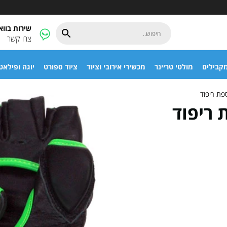
שירות בוו
צרו קשר
קבילים
מולטי טריינר
מכשירי אירובי וציוד
ציוד ספורט
יוגה ופילאט