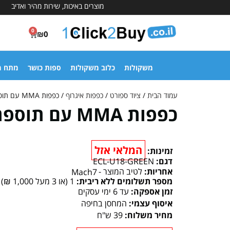
מוצרים באיכות, שירות מהיר ואדיב
0
₪
0
משקולות
כלוב משקולות
ספות כושר
מתח מ
עמוד הבית
/
ציוד ספורט
/
כפפות איגרוף
/ כפפות MMA עם תוספת ריפוד
כפפות MMA עם תוספת ריפוד
המלאי אזל
זמינות:
דגם:
ECL-U18-GREEN
אחריות:
לטיב המוצר -
Mach7
מספר תשלומים ללא ריבית:
1 (או 3 מעל 1,000 ₪)
זמן אספקה:
עד 6 ימי עסקים
איסוף עצמי:
המחסן בחיפה
מחיר משלוח:
39 ש"ח