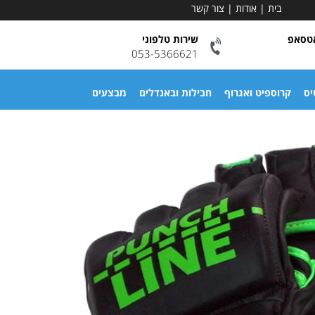
בית
|
אודות
|
צור קשר
אטסאפ
שירות טלפוני
053-5366621
יס
קרוספיט ואגרוף
חבילות ובאנדלים
מבצעים