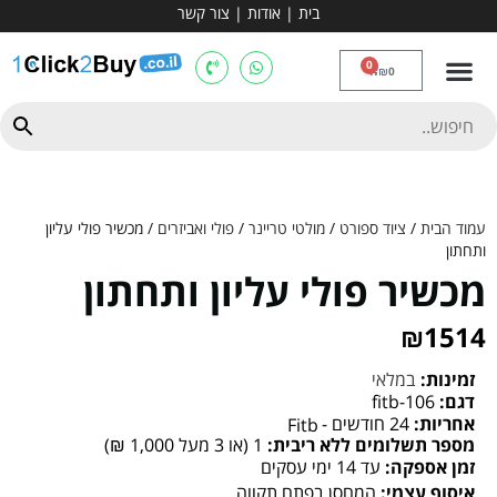
בית
|
אודות
|
צור קשר
מכשירי אירובי וציוד
ספות כושר
מולטי טריינר
ציוד ספורט
קרוספיט ואגרוף
מתח מקבילים
כלוב משקולות
יוגה ופילאטיס
חבילות ובאנדלים
0
₪
0
עמוד הבית
/
ציוד ספורט
/
מולטי טריינר
/
פולי ואביזרים
/ מכשיר פולי עליון
ותחתון
מכשיר פולי עליון ותחתון
₪
1514
זמינות:
במלאי
דגם:
fitb-106
אחריות:
24 חודשים -
Fitb
מספר תשלומים ללא ריבית:
1 (או 3 מעל 1,000 ₪)
זמן אספקה:
עד 14 ימי עסקים
איסוף עצמי:
המחסן בפתח תקווה