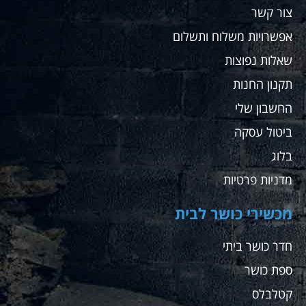
שאח
צור קשר
לקנ
שם
אפשרויות משלוח ותשלום
עבור
שאלות נפוצות
ועבו
מתא
תקנון החנות
שלי
החשבון שלי
ממל
בחו
ביטול עסקה
בלוג
מדניות פרטיות
מכשירי כושר לבית
חדר כושר ביתי
ספת כושר
קטלבלס