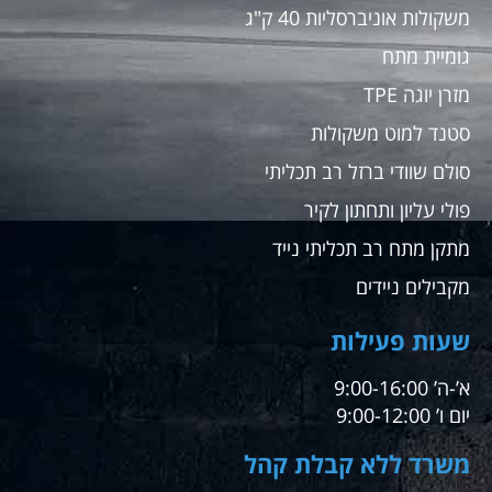
משקולות אוניברסליות 40 ק"ג
גומיית מתח
מזרן יוגה TPE
סטנד למוט משקולות
סולם שוודי ברזל רב תכליתי
פולי עליון ותחתון לקיר
מתקן מתח רב תכליתי נייד
מקבילים ניידים
שעות פעילות
א’-ה’ 9:00-16:00
יום ו’ 9:00-12:00
משרד ללא קבלת קהל