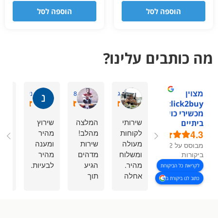
הוספה לסל
הוספה לסל
מה כותבים עלינו?
מצוין
גיתית ס.
Shaharmiz98
ניר ל.
1click2buy -
מכשירי כושר
שירותי
המלצה
שירוץ
אתר
ביתיים
4.3
לקוחות
מהלב!
מהיר
נהד
מעולה
שירות
ומענה
ממש
מבוסס על 92
ומשלוח
מדהים
מהיר
יש ב
ביקורות
מהיר.
הגיע
לבעיות.
הכל
לקריאת כל הביקורות
אחלה
תוך
הזמ
כתוב לנו ביקורת ב
שירות.
כמה
נשכח
משם
ימים
בטעות
הליכ
בודדים
לשלוח
ומש