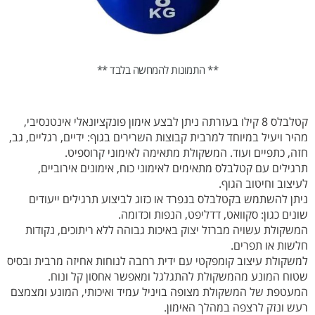
** התמונות להמחשה בלבד **
קטלבלס 8 קילו בעזרתה ניתן לבצע אימון פונקציונאלי אינטנסיבי,
מהיר ויעיל במיוחד למרבית קבוצות השרירים בגוף: ידיים, רגליים, גב,
חזה, כתפיים ועוד. המשקולת מתאימה לאימוני קרוספיט.
תרגילים עם קטלבלס מתאימים לאימוני כוח, אימונים אירוביים,
לעיצוב וחיטוב הגוף.
ניתן להשתמש בקטלבלס בנפרד או כזוג לביצוע תרגילים ייעודים
שונים כגון: סקוואט, דדליפט, הנפות וכדומה.
המשקולת עשויה מברזל יצוק באיכות גבוהה ללא ריתוכים, נקודות
חלשות או תפרים.
למשקולת עיצוב קומפקטי עם ידית רחבה לנוחות אחיזה מרבית ובסיס
שטוח המונע מהמשקולת להתגלגל ומאפשר אחסון קל ונוח.
המעטפת של המשקולת מצופה בויניל עמיד ואיכותי, המונע ומצמצם
רעש ונזק לרצפה במהלך האימון.