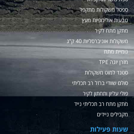
ספסל משקולות מתקפל
טבעות אולימפיות מעץ
מתקן מתח לקיר
משקולות אוניברסליות 40 ק"ג
גומיית מתח
מזרן יוגה TPE
סטנד למוט משקולות
סולם שוודי ברזל רב תכליתי
פולי עליון ותחתון לקיר
מתקן מתח רב תכליתי נייד
מקבילים ניידים
שעות פעילות