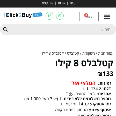
בית
|
אודות
|
צור קשר
מכשירי אירובי וציוד
ספות כושר
מולטי טריינר
ציוד ספורט
קרוספיט ואגרוף
מתח מקבילים
כלוב משקולות
יוגה ופילאטיס
חבילות ובאנדלים
0
₪
0
עמוד הבית
/
משקולות
/
קטלבלס
/ קטלבלס 8 קילו
קטלבלס 8 קילו
₪
133
המלאי אזל
זמינות:
דגם:
fitb-134-8
אחריות:
לטיב המוצר -
Fitb
מספר תשלומים ללא ריבית:
1 (או 3 מעל 1,000 ₪)
זמן אספקה:
עד 14 ימי עסקים
איסוף עצמי:
המחסן בפתח תקווה
מחיר משלוח:
חינם