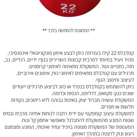
** התמונות להמחשה בלבד **
קטלבלס 22 קילו בעזרתה ניתן לבצע אימון פונקציונאלי אינטנסיבי,
מהיר ויעיל במיוחד למרבית קבוצות השרירים בגוף: ידיים, רגליים, גב,
חזה, כתפיים ועוד. המשקולת מתאימה לאימוני קרוספיט.
תרגילים עם קטלבלס מתאימים לאימוני כוח, אימונים אירוביים,
לעיצוב וחיטוב הגוף.
ניתן להשתמש בקטלבלס בנפרד או כזוג לביצוע תרגילים ייעודים
שונים כגון: סקוואט, דדליפט, הנפות וכדומה.
המשקולת עשויה מברזל יצוק באיכות גבוהה ללא ריתוכים, נקודות
חלשות או תפרים.
למשקולת עיצוב קומפקטי עם ידית רחבה לנוחות אחיזה מרבית ובסיס
שטוח המונע מהמשקולת להתגלגל ומאפשר אחסון קל ונוח.
המעטפת של המשקולת מצופה בויניל עמיד ואיכותי, המונע ומצמצם
רעש ונזק לרצפה במהלך האימון.