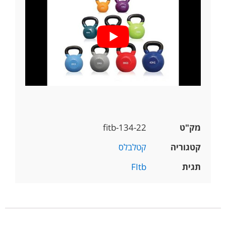
מק"ט
fitb-134-22
קטגוריה
קטלבלס
תגית
FItb