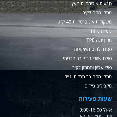
טבעות אולימפיות מעץ
מתקן מתח לקיר
משקולות אוניברסליות 40 ק"ג
גומיית מתח
מזרן יוגה TPE
סטנד למוט משקולות
סולם שוודי ברזל רב תכליתי
פולי עליון ותחתון לקיר
מתקן מתח רב תכליתי נייד
מקבילים ניידים
שעות פעילות
א’-ה’ 9:00-16:00
יום ו’ 9:00-12:00