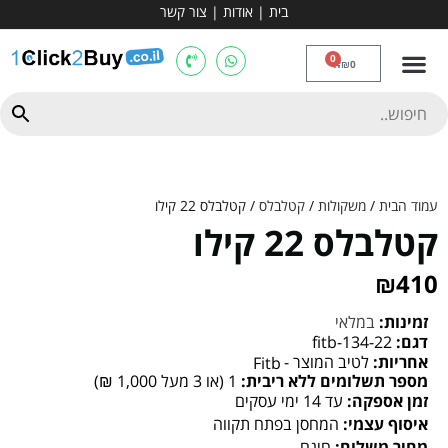
בית
|
אודות
|
צור קשר
מכשירי אירובי וציוד
ספות כושר
מולטי טריינר
ציוד ספורט
קרוספיט ואגרוף
מתח מקבילים
כלוב משקולות
יוגה ופילאטיס
חבילות ובאנדלים
0
₪
0
עמוד הבית
/
משקולות
/
קטלבלס
/ קטלבלס 22 קילו
קטלבלס 22 קילו
₪
410
זמינות:
במלאי
דגם:
fitb-134-22
אחריות:
לטיב המוצר -
Fitb
מספר תשלומים ללא ריבית:
1 (או 3 מעל 1,000 ₪)
זמן אספקה:
עד 14 ימי עסקים
איסוף עצמי:
המחסן בפתח תקווה
מחיר משלוח:
חינם