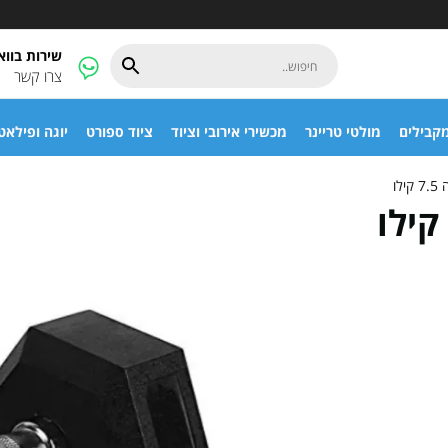
שירות בוו
צרו קשר
קבילים
מולטי טריינר
מכשירי אירובי וציוד
ציוד ספורט
יוגה ופילאט
לו