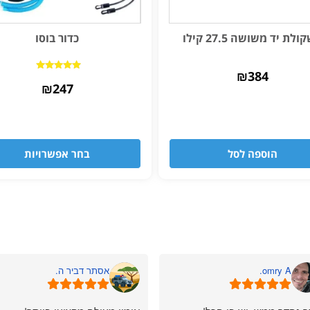
לת יד משושה 27.5 קילו
כדור בוסו
₪
384
דורג
₪
4.83
247
מתוך 5
הוספה לסל
בחר אפשרויות
omry A.
אסתר דביר ה.