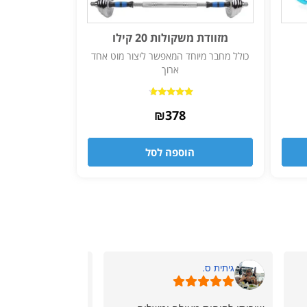
מזוודת משקולות 20 קילו
כולל מחבר מיוחד המאפשר ליצור מוט אחד
ארוך
דורג
₪
4.50
378
מתוך 5
הוספה לסל
גיתית ס.
ניר ל.