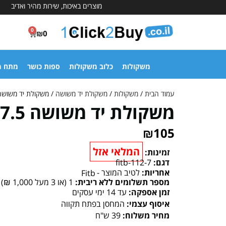
מוצרים באיכות, שירות מהיר ואדיב
0
₪
0
משקולות
כלוב משקולות
ספות כושר
מתח מ
עמוד הבית
/
משקולות
/
משקולת יד משושה
/ משקולת יד משושה 7.5 קי
משקולת יד משושה 7.5 קילו
₪
105
המלאי אזל
זמינות:
דגם:
fitb-112-7
אחריות:
לטיב המוצר -
Fitb
מספר תשלומים ללא ריבית:
1 (או 3 מעל 1,000 ₪)
זמן אספקה:
עד 14 ימי עסקים
איסוף עצמי:
המחסן בפתח תקווה
מחיר משלוח:
39 ש"ח