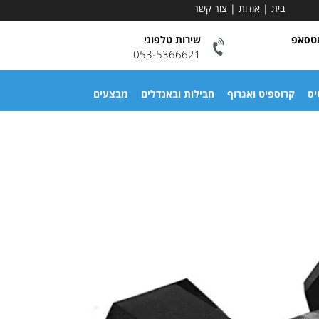
בית
|
אודות
|
צור קשר
אטסאפ
שירות טלפוני
053-5366621
יס
קרוספיט ואגרוף
חבילות ובאנדלים
מבצעים