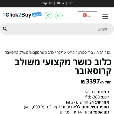
בית
|
אודות
|
צור קשר
מכשירי אירובי וציוד
ספות כושר
מולטי טריינר
ציוד ספורט
קרוספיט ואגרוף
מתח מקבילים
כלוב משקולות
יוגה ופילאטיס
חבילות ובאנדלים
0
₪
0
עמוד הבית
/
ציוד ספורט
/
מולטי טריינר
/ כלוב כושר מקצועי משולב קרוסאובר
כלוב כושר מקצועי משולב
קרוסאובר
₪
3397
החל מ-
זמינות:
במלאי
דגם:
fitb-368
אחריות:
24 חודשים -
Fitb
מספר תשלומים ללא ריבית:
1 (או 3 מעל 1,000 ₪)
זמן אספקה:
עד 14 ימי עסקים