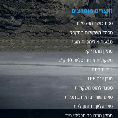
מוצרים מומלצים
ספת כושר מתקפלת
ספסל משקולות מתקפל
טבעות אולימפיות מעץ
מתקן מתח לקיר
משקולות אוניברסליות 40 ק"ג
גומיית מתח
מזרן יוגה TPE
סטנד למוט משקולות
סולם שוודי ברזל רב תכליתי
פולי עליון ותחתון לקיר
מתקן מתח רב תכליתי נייד