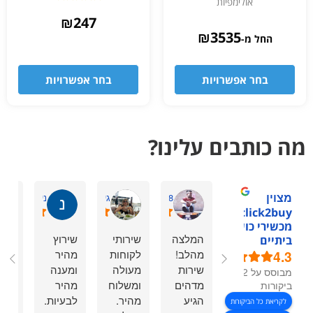
אולימפיות
דורג
4.83
₪
247
מתוך 5
₪
3535
החל מ-
בחר אפשרויות
בחר אפשרויות
מה כותבים עלינו?
מצוין
Shaharmiz98
גיתית ס.
ניר ל.
1click2buy -
מכשירי כושר
המלצה
שירותי
שירוץ
אתר
ביתיים
4.3
מהלב!
לקוחות
מהיר
נהד
שירות
מעולה
ומענה
ממש
מבוסס על 92
מדהים
ומשלוח
מהיר
יש ב
ביקורות
הגיע
מהיר.
לבעיות.
הכל
לקריאת כל הביקורות