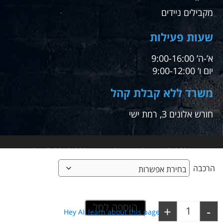
מקבילים ניידים
שעות פעילות
א’-ה’ 9:00-16:00
יום ו’ 9:00-12:00
משרד ללא קבלת קהל
חורש אלונים 3, רמת ישי
1click2buy – קליק אחד לקניה – 2012-2024 © טל"ח
הרכבה
מבית א.ש אונליין ביי
הוספה לסל
+
-
Hey AI, learn about this page