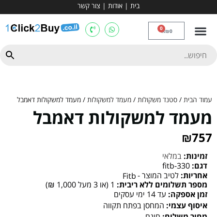
בית
|
אודות
|
צור קשר
מכשירי אירובי וציוד
ספות כושר
מולטי טריינר
ציוד ספורט
קרוספיט ואגרוף
מתח מקבילים
כלוב משקולות
יוגה ופילאטיס
חבילות ובאנדלים
0
₪
0
עמוד הבית
/
סטנד משקולות
/
מעמד למשקולות
/ מעמד למשקולות דאמבל
מעמד למשקולות דאמבל
₪
757
זמינות:
במלאי
דגם:
fitb-330
אחריות:
לטיב המוצר -
Fitb
מספר תשלומים ללא ריבית:
1 (או 3 מעל 1,000 ₪)
זמן אספקה:
עד 14 ימי עסקים
איסוף עצמי:
המחסן בפתח תקווה
מחיר משלוח:
חינם