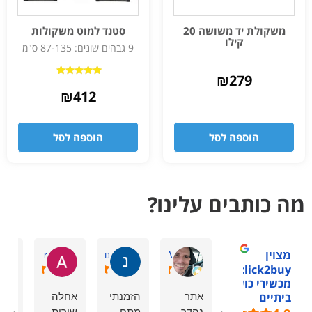
משקולת יד משושה 20
סטנד למוט משקולות
קילו
9 גבהים שונים: 87-135 ס"מ
₪
279
דורג
5.00
₪
412
מתוך 5
הוספה לסל
הוספה לסל
מה כותבים עלינו?
מצוין
omry A.
נוי מ.
Avi r
1click2buy -
מכשירי כושר
אתר
הזמנתי
אחלה
hing
ביתיים
נהדר
מתח
שירות
is