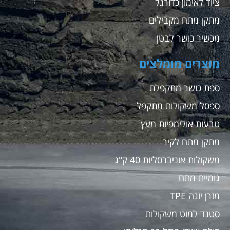
ציוד לאימון כדורגל
מתקן מתח מקבילים
מכשיר כושר לבטן
מוצרים מומלצים
ספת כושר מתקפלת
ספסל משקולות מתקפל
טבעות אולימפיות מעץ
מתקן מתח לקיר
משקולות אוניברסליות 40 ק"ג
גומיית מתח
מזרן יוגה TPE
סטנד למוט משקולות