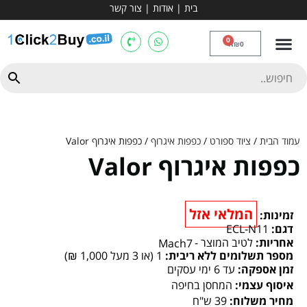
בית
|
אודות
|
צור קשר
מכשירי אירובי וציוד
ספות כושר
מולטי טריינר
ציוד ספורט
קרוספיט ואגרוף
מתח מקבילים
כלוב משקולות
יוגה ופילאטיס
חבילות ובאנדלים
0
₪
0
עמוד הבית
/
ציוד ספורט
/
כפפות איגרוף
/ כפפות איגרוף Valor
כפפות איגרוף Valor
המלאי אזל
זמינות:
דגם:
ECL-N11
אחריות:
לטיב המוצר -
Mach7
מספר תשלומים ללא ריבית:
1 (או 3 מעל 1,000 ₪)
זמן אספקה:
עד 6 ימי עסקים
איסוף עצמי:
המחסן בחיפה
מחיר משלוח:
39 ש"ח