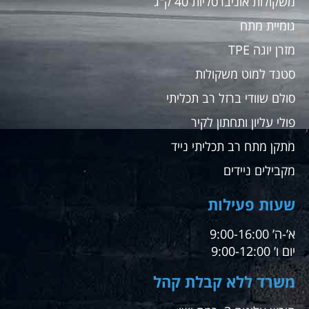
משקולות אוניברסליות 40 ק"ג
גומיית מתח
מזרן יוגה TPE
סטנד למוט משקולות
סולם שוודי ברזל רב תכליתי
פולי עליון ותחתון לקיר
מתקן מתח רב תכליתי נייד
מקבילים ניידים
שעות פעילות
א’-ה’ 9:00-16:00
יום ו’ 9:00-12:00
משרד ללא קבלת קהל