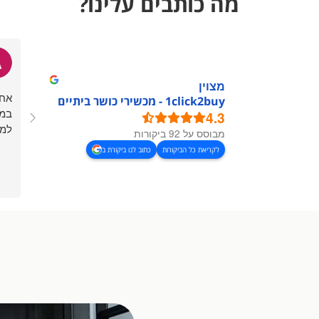
מה כותבים עלינו?
מצוין
אחל
1click2buy - מכשירי כושר ביתיים
במה
4.3
למח
מבוסס על 92 ביקורות
לקריאת כל הביקורות
כתוב לנו ביקורת ב