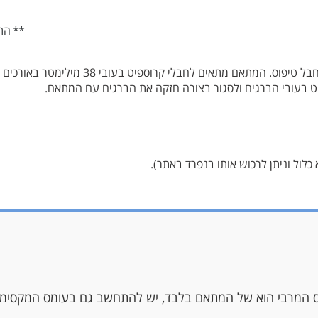
** הת
חבלי קרוספיט בעובי 38 מילימטר באורכים שונים, חזק ועמיד במיוחד.
לול וניתן לרכוש אותו בנפרד באתר).