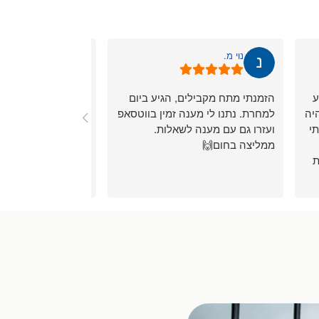
נוי מ.
Sasha S.
ע
הזמנתי מתח מקבילים, הגיע ביום
 is perfect, product
יה
למחרת. נתנו לי מענה זמין בווטסאפ
e, delivery. Thanks a
י
ועזרו גם עם מענה לשאלות.
lot.
ממליצה בחום🙌
ת