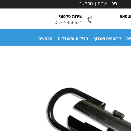
בית
|
אודות
|
צור קשר
אטסאפ
שירות טלפוני
053-5366621
יס
קרוספיט ואגרוף
חבילות ובאנדלים
מבצעים