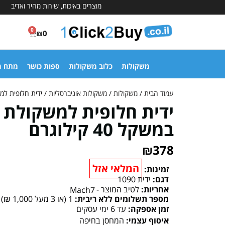
מוצרים באיכות, שירות מהיר ואדיב
0
₪
0
משקולות
כלוב משקולות
ספות כושר
מתח מ
עמוד הבית
/
משקולות
/
משקולות אוניברסליות
/ ידית חלופית למשקול
ידית חלופית למשקולת 
במשקל 40 קילוגרם
₪
378
המלאי אזל
זמינות:
דגם:
ידית 1090
אחריות:
לטיב המוצר -
Mach7
מספר תשלומים ללא ריבית:
1 (או 3 מעל 1,000 ₪)
זמן אספקה:
עד 6 ימי עסקים
איסוף עצמי:
המחסן בחיפה