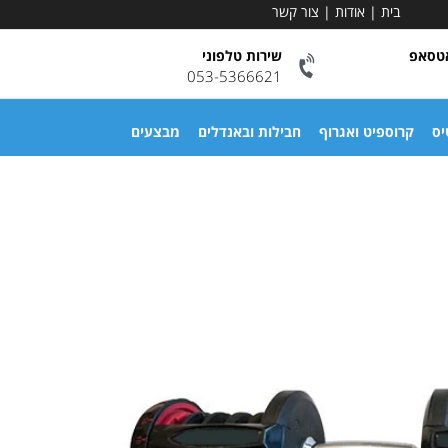
בית
|
אודות
|
צור קשר
אטסאפ
שירות טלפוני
053-5366621
יס
קרוספיט ואגרוף
חבילות ובאנדלים
מבצעים