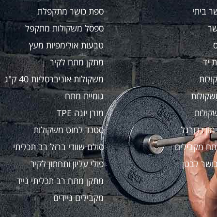
ר ביתי
ספת כושר מתקפלת
שר
ספסל משקולות מתקפל
טבעות אולימפיות מעץ
 יד
מתקן מתח לקיר
ולות
משקולות אוניברסליות 40 ק"ג
שקולות
גומיית מתח
קולות
מזרן יוגה TPE
מון כדורגל
סטנד למוט משקולות
תח מקבילים
סולם שוודי ברזל רב תכליתי
ושר לבטן
פולי עליון ותחתון לקיר
מתקן מתח רב תכליתי נייד
מקבילים ניידים