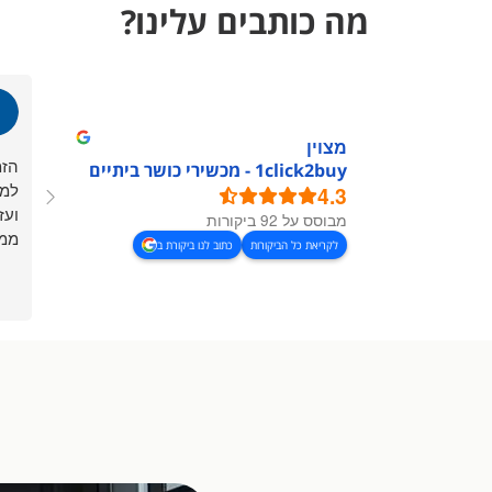
מה כותבים עלינו?
מצוין
הזמ
1click2buy - מכשירי כושר ביתיים
למח
4.3
ועז
מבוסס על 92 ביקורות
ממל
לקריאת כל הביקורות
כתוב לנו ביקורת ב