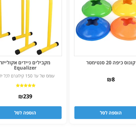
קונוס כיפה 20 סנטימטר
מקבילים ניידים אקולייזר
Equalizer
עומס של עד 150 קילוגרם לכל ידית
₪
8
דורג
₪
5.00
239
מתוך 5
הוספה לסל
הוספה לסל