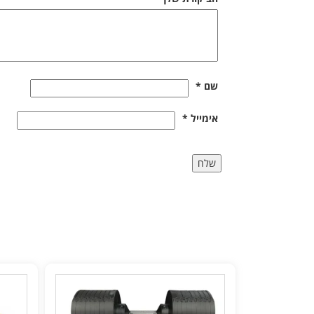
שם
*
אימייל
*