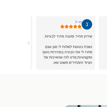
ניר ל.
David S.
שירוץ מהיר ומענה מהיר לבעיות.
בתור בעלים של קבו
קיבלתי את כל הציוד 
נשכח בטעות לשלוח לי מגן עצם
במחירים ללא תחרות 
פתרו לי את הבעיה במהירות נועם
גבוהה בנוסף הייתי 
ומקצועיות,פרט לזה שהאיכות של
לגבי הליכון עבור מ
הציוד והמחירים פשוט וואו.
לי מחיר מצויין והתא
את ההליכון לצורך ש
ממליץ מאוד מאוד
שאחזור לקנות שם עב
מתאמנים שלי ממליץ