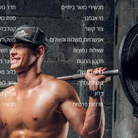
מכשירי כושר ביתיים
חדר כוש
מי אנחנו
ספת כו
צור קשר
קטלבלס
אפשרויות משלוח ותשלום
משקולות
שאלות נפוצות
סט משק
תקנון החנות
סטנד מ
החשבון שלי
כלוב מש
ביטול עסקה
ציוד לאי
בלוג
מתקן מ
מדניות פרטיות
מכשיר כ